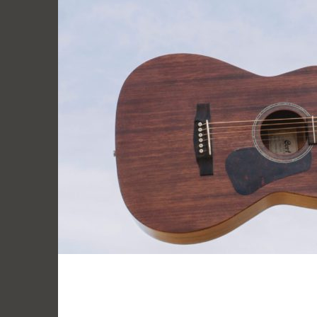
跳
至
主
要
內
容