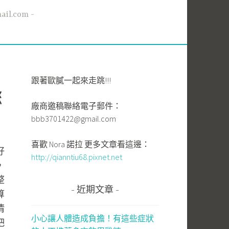
l.com
跟著歐膩一起來走跳!!!
您
廠商邀稿聯絡電子郵件：
bbb3701422@gmail.com
喜歡 Nora 諾拉 更多文章看這邊：
好
http://qianntiu68.pixnet.net
，
整
近期文章
算
清
小心讓人體造成負擔！有這些症狀
吧