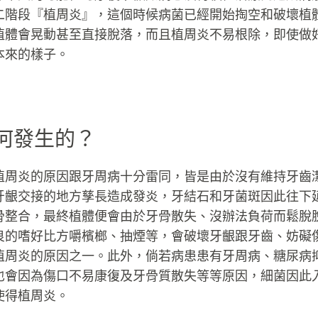
二階段『植周炎』，這個時候病菌已經開始掏空和破壞植
植體會晃動甚至直接脫落，而且植周炎不易根除，即使做
本來的樣子。
何發生的？
植周炎的原因跟牙周病十分雷同，皆是由於沒有維持牙齒
牙齦交接的地方孳長造成發炎，牙結石和牙菌斑因此往下
骨整合，最終植體便會由於牙骨散失、沒辦法負荷而鬆脫
良的嗜好比方嚼檳榔、抽煙等，會破壞牙齦跟牙齒、妨礙
植周炎的原因之一。此外，倘若病患患有牙周病、糖尿病
也會因為傷口不易康復及牙骨質散失等等原因，細菌因此
使得植周炎。