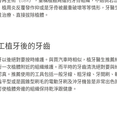
骨再生術（GBR），重構植體周遭的牙骨組織，不過倘若
、植周炎反覆發作抑或是牙骨被嚴重破壞等等情形，牙醫
性治療、直接拔除植體。
工植牙後的牙齒
牙以後絕對要按時維護。與買汽車時相似，植牙醫生推薦
行一次植體附近的組織維護。而平時的牙齒清洗絕對要與
認真。推薦使用的工具包括一般牙線、粗牙線、牙間刷、
扁平型或是圓錐型刷毛的電動牙刷及沖牙機皆是非常出色
可使植體旁邊的組織保持乾淨跟健康。