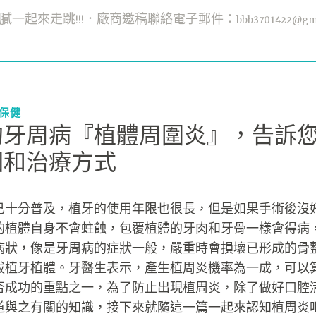
一起來走跳!!!．廠商邀稿聯絡電子郵件：bbb3701422@gmai
腔保健
的牙周病『植體周圍炎』，告訴
因和治療方式
已十分普及，植牙的使用年限也很長，但是如果手術後沒
的植體自身不會蛀蝕，包覆植體的牙肉和牙骨一樣會得病
病狀，像是牙周病的症狀一般，嚴重時會損壞已形成的骨
拔植牙植體。牙醫生表示，產生植周炎機率為一成，可以
否成功的重點之一，為了防止出現植周炎，除了做好口腔
道與之有關的知識，接下來就隨這一篇一起來認知植周炎