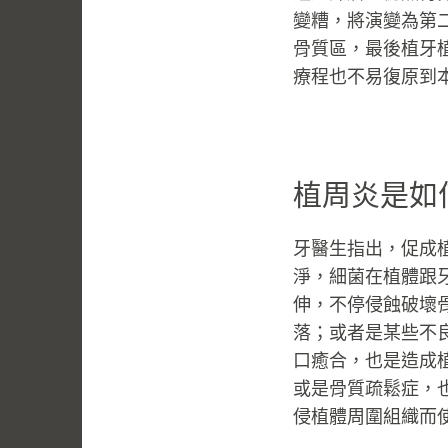
變糟，將演變為第
骨質區，最後植牙
療程也不易復原到
植周炎是如
牙醫生指出，促成
淨，細菌在植體跟
伸，不停侵蝕破壞
落；或者是某些不
口癒合，也是造成
或是骨質疏鬆症，
侵植體周圍組織而