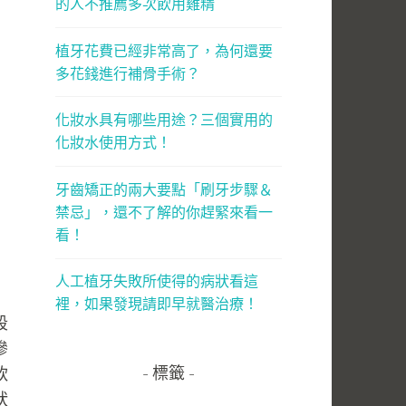
的人不推薦多次飲用雞精
植牙花費已經非常高了，為何還要
多花錢進行補骨手術？
化妝水具有哪些用途？三個實用的
化妝水使用方式！
牙齒矯正的兩大要點「刷牙步驟＆
禁忌」，還不了解的你趕緊來看一
看！
人工植牙失敗所使得的病狀看這
裡，如果發現請即早就醫治療！
段
慘
軟
標籤
狀