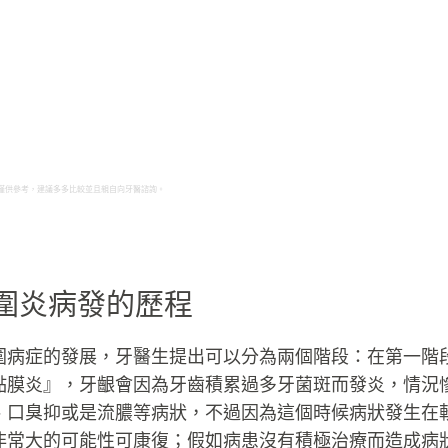
僅供參考，建議多多比較並且親自向牙醫諮詢。
圍炎病發的歷程
圍病症的發展，牙醫生提出可以分為兩個階段：在第一階
黏膜炎』，牙齦會因為牙齒積累過多牙菌斑而發炎，情況
、口臭抑或是流膿等病狀，不過因為這個時候病狀發生在
非常大的可能性可康復；假如病患沒有積極治療而造成病