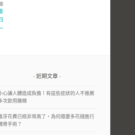
章
推
四
～
近期文章
小心讓人體造成負擔！有這些症狀的人不推薦
多次飲用雞精
植牙花費已經非常高了，為何還要多花錢進行
補骨手術？