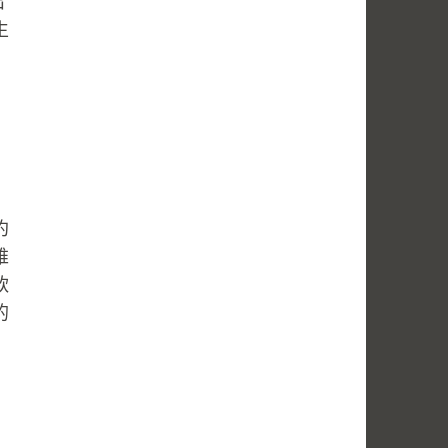
出
生
約
維
軟
的