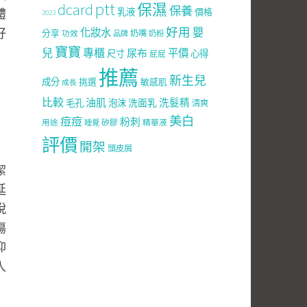
ptt
dcard
保濕
保養
乳液
價格
體
2023
好用
嬰
好
化妝水
分享
功效
奶嘴
品牌
奶粉
寶寶
兒
專櫃
尿布
平價
尺寸
心得
屁屁
推薦
新生兒
成分
挑選
敏感肌
成長
比較
油肌
洗面乳
洗髮精
毛孔
泡沫
清爽
美白
痘痘
粉刺
用途
矽膠
精華液
睡覺
評價
開架
頭皮屑
潔
延
脫
傷
抑
入