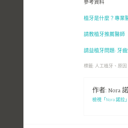
參考資料
植牙是什麼？專業醫
請教植牙推薦醫師
請益植牙問題- 牙
標籤:
人工植牙
、
原因
作者:
Nora 
檢視「Nora 諾