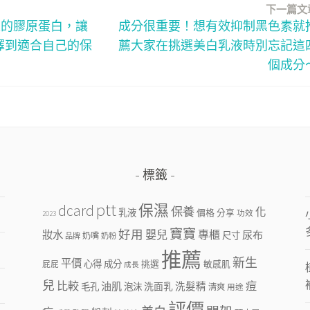
下一篇文
型的膠原蛋白，讓
成分很重要！想有效抑制黑色素就
擇到適合自己的保
薦大家在挑選美白乳液時別忘記這
個成分
標籤
ptt
dcard
保濕
保養
化
乳液
價格
分享
功效
2023
寶寶
好用
嬰兒
專櫃
妝水
尿布
尺寸
奶嘴
品牌
奶粉
推薦
新生
平價
心得
成分
挑選
敏感肌
屁屁
成長
兒
比較
痘
油肌
洗面乳
洗髮精
毛孔
泡沫
清爽
用途
評價