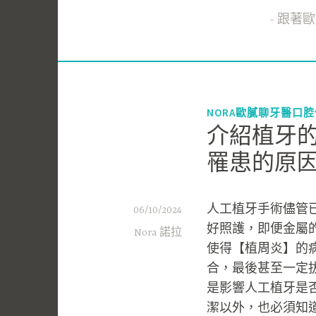
跟著歐膩
NORA歐膩聊牙醫口
介紹植牙
罹患的原
人工植牙手術儘管
06/10/2024
好照護，即便金屬
Nora 諾拉
使得【植周炎】的
合，最後甚至一定
是影響人工植牙是
潔以外，也必須知