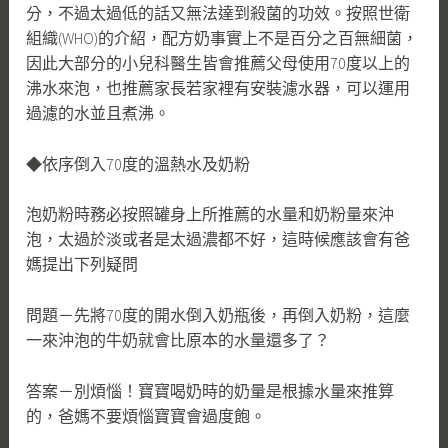
分，不過太過低的話又無法達到殺菌的功效。按照世衛
組織(WHO)的介紹，配方奶事實上不是百分之百無細菌，
因此大部分的小兒科醫生皆會推薦父母使用70度以上的
沸水來泡，也推薦家長若家裡有安裝濾水器，可以運用
過濾的水並且煮沸。
◆依序倒入70度的溫熱水及奶粉
泡奶粉時務必按照罐身上所推薦的水量和奶粉量來沖
泡，太過於淡或者是太過濃都不好，這時候應該會有爸
媽提出下列疑問
問題－先將70度的開水倒入奶瓶後，再倒入奶粉，這麼
一來沖泡的牛奶就會比原本的水量還多了？
答案－別煩惱！寶寶喝奶時的奶量是根據水量來推算
的，爸媽不要煩惱寶寶會過度飽。