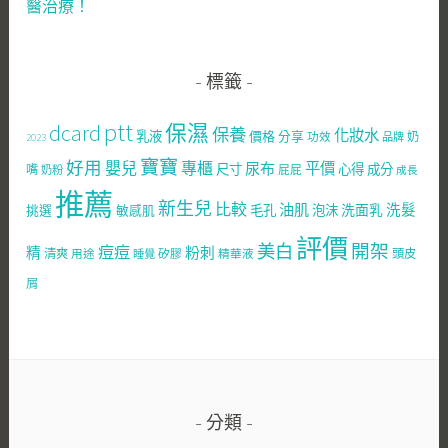
醫治療！
標籤
ptt
dcard
保濕
保養
化妝水
乳液
價格
分享
功效
奶
品牌
2023
寶寶
好用
嬰兒
專櫃
尿布
平價
尺寸
心得
成分
嘴
屁屁
奶粉
成長
推薦
新生兒
比較
油肌
洗面乳
洗髮
挑選
敏感肌
毛孔
泡沫
評價
美白
開架
痘痘
粉刺
精
清爽
用途
矽膠
精華液
頭皮
睡覺
屑
分類