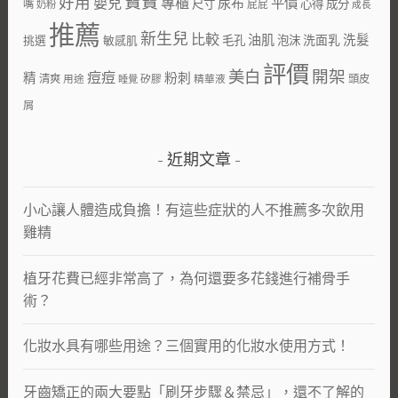
寶寶
好用
嬰兒
專櫃
尿布
平價
尺寸
心得
成分
嘴
屁屁
奶粉
成長
推薦
新生兒
比較
油肌
洗面乳
洗髮
挑選
敏感肌
毛孔
泡沫
評價
美白
開架
痘痘
粉刺
精
清爽
用途
矽膠
精華液
頭皮
睡覺
屑
近期文章
小心讓人體造成負擔！有這些症狀的人不推薦多次飲用
雞精
植牙花費已經非常高了，為何還要多花錢進行補骨手
術？
化妝水具有哪些用途？三個實用的化妝水使用方式！
牙齒矯正的兩大要點「刷牙步驟＆禁忌」，還不了解的