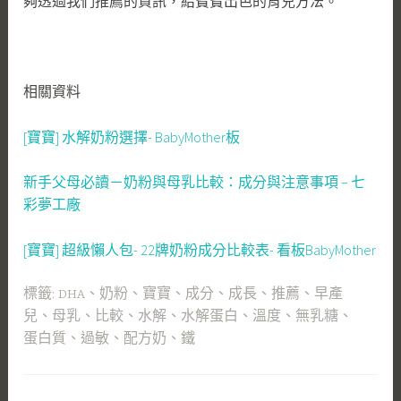
夠透過我們推薦的資訊，給寶寶出色的育兒方法。
相關資料
[寶寶] 水解奶粉選擇- BabyMother板
新手父母必讀－奶粉與母乳比較：成分與注意事項 – 七
彩夢工廠
[寶寶] 超級懶人包- 22牌奶粉成分比較表- 看板BabyMother
標籤:
DHA
、
奶粉
、
寶寶
、
成分
、
成長
、
推薦
、
早產
兒
、
母乳
、
比較
、
水解
、
水解蛋白
、
溫度
、
無乳糖
、
蛋白質
、
過敏
、
配方奶
、
鐵