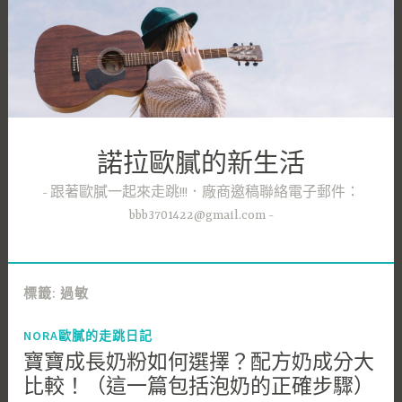
跳
至
主
要
內
容
諾拉歐膩的新生活
跟著歐膩一起來走跳!!!．廠商邀稿聯絡電子郵件：
bbb3701422@gmail.com
標籤:
過敏
NORA歐膩的走跳日記
寶寶成長奶粉如何選擇？配方奶成分大
比較！（這一篇包括泡奶的正確步驟）