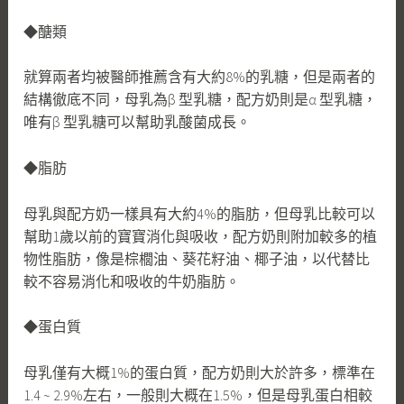
◆醣類
就算兩者均被醫師推薦含有大約8%的乳糖，但是兩者的
結構徹底不同，母乳為β 型乳糖，配方奶則是α 型乳糖，
唯有β 型乳糖可以幫助乳酸菌成長。
◆脂肪
母乳與配方奶一樣具有大約4%的脂肪，但母乳比較可以
幫助1歲以前的寶寶消化與吸收，配方奶則附加較多的植
物性脂肪，像是棕櫚油、葵花籽油、椰子油，以代替比
較不容易消化和吸收的牛奶脂肪。
◆蛋白質
母乳僅有大概1%的蛋白質，配方奶則大於許多，標準在
1.4 ~ 2.9%左右，一般則大概在1.5%，但是母乳蛋白相較