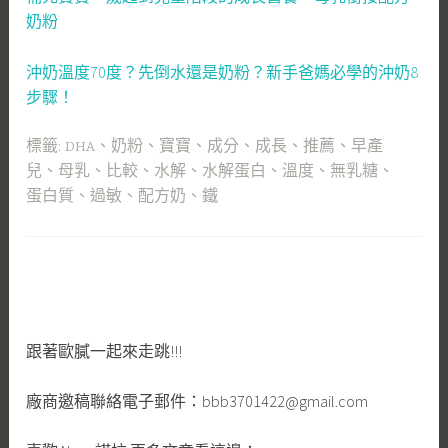
奶粉
沖奶溫度70度？先倒水還是奶粉？新手爸媽必學的沖奶8
步驟！
標籤:
DHA
、
奶粉
、
寶寶
、
成分
、
成長
、
推薦
、
早產
兒
、
母乳
、
比較
、
水解
、
水解蛋白
、
溫度
、
無乳糖
、
蛋白質
、
過敏
、
配方奶
、
鐵
跟著歐膩一起來走跳!!!
廠商邀稿聯絡電子郵件：bbb3701422@gmail.com