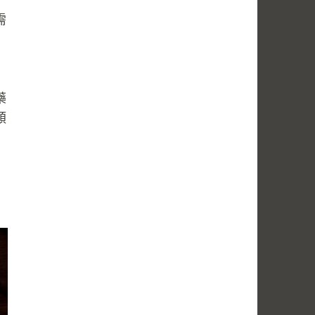
需
藥
類