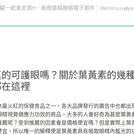
一起來走跳!!!．廠商邀稿聯絡電子郵件：bbb3701422@gmai
真的可護眼嗎？關於葉黃素的幾
都在這裡
來最火紅的保健食品之一，各大品牌發行的廣告中也都出
眼睛視覺適應力功效的商品，大多的人會好奇為甚麼葉黃
推薦呢？受到推薦的因素會是價格便宜嗎？但是實際上葉
便宜，所以唯一的解釋便是葉黃素具有吸取眼睛內藍光的