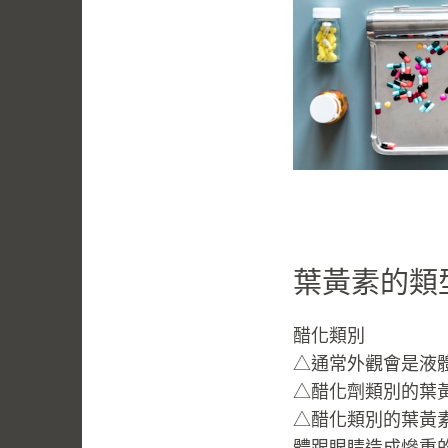
葉黃素的類
醋化類別
△通常外觀會是液
△醋化劑類別的葉
△醋化類別的葉黃
體跟眼睛造成慘重