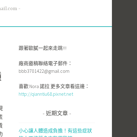
l.com
跟著歐膩一起來走跳!!!
廠商邀稿聯絡電子郵件：
bbb3701422@gmail.com
種
喜歡 Nora 諾拉 更多文章看這邊：
http://qianntiu68.pixnet.net
現
近期文章
素
黃
小心讓人體造成負擔！有這些症狀
功