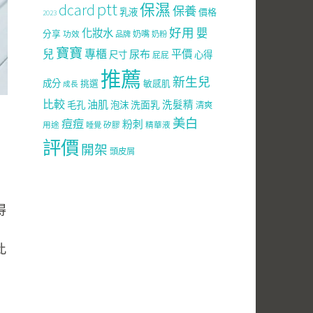
ptt
dcard
保濕
保養
乳液
價格
2023
好用
嬰
化妝水
分享
功效
奶嘴
品牌
奶粉
寶寶
兒
專櫃
尿布
平價
尺寸
心得
屁屁
推薦
新生兒
成分
挑選
敏感肌
成長
比較
油肌
洗面乳
洗髮精
毛孔
泡沫
清爽
美白
痘痘
粉刺
用途
矽膠
精華液
睡覺
評價
開架
頭皮屑
得
此