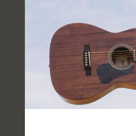
跳
至
主
要
內
容