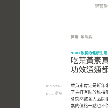
跟著歐膩
標籤:
葉黃素
NORA歐膩的健康生活
吃葉黃素
功效通通
葉黃素肯定是近年
05/12/2025
了主打有助於維持
Nora 諾拉
會突然被各大品牌
素的價格一點也不