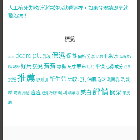
人工植牙失敗所使得的病狀看這裡，如果發現請即早就
醫治療！
標籤
ptt
dcard
保濕
保養
化妝水
乳液
價格
分享
功效
奶
品牌
2023
寶寶
好用
嬰兒
專櫃
尿布
平價
尺寸
心得
成分
嘴
屁屁
奶粉
成長
推薦
新生兒
比較
油肌
洗面乳
洗髮
挑選
敏感肌
毛孔
泡沫
評價
美白
開架
痘痘
粉刺
精
清爽
用途
矽膠
精華液
頭皮
睡覺
屑