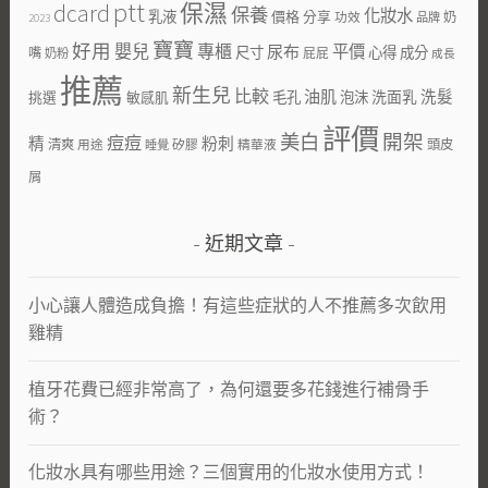
ptt
dcard
保濕
保養
化妝水
乳液
價格
分享
功效
奶
品牌
2023
寶寶
好用
嬰兒
專櫃
尿布
平價
尺寸
心得
成分
嘴
屁屁
奶粉
成長
推薦
新生兒
比較
油肌
洗面乳
洗髮
挑選
敏感肌
毛孔
泡沫
評價
美白
開架
痘痘
粉刺
精
清爽
用途
矽膠
精華液
頭皮
睡覺
屑
近期文章
小心讓人體造成負擔！有這些症狀的人不推薦多次飲用
雞精
植牙花費已經非常高了，為何還要多花錢進行補骨手
術？
化妝水具有哪些用途？三個實用的化妝水使用方式！