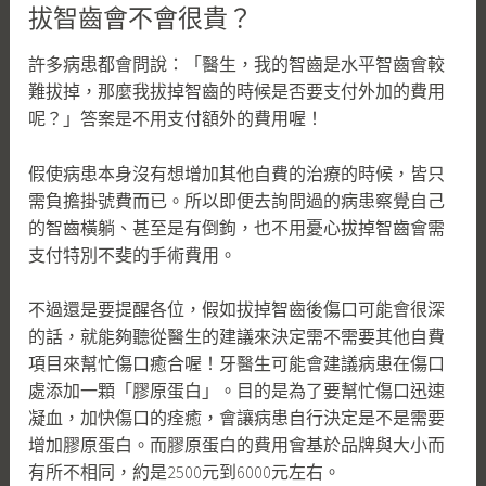
拔智齒會不會很貴？
許多病患都會問說：「醫生，我的智齒是水平智齒會較
難拔掉，那麼我拔掉智齒的時候是否要支付外加的費用
呢？」答案是不用支付額外的費用喔！
假使病患本身沒有想增加其他自費的治療的時候，皆只
需負擔掛號費而已。所以即便去詢問過的病患察覺自己
的智齒橫躺、甚至是有倒鉤，也不用憂心拔掉智齒會需
支付特別不斐的手術費用。
不過還是要提醒各位，假如拔掉智齒後傷口可能會很深
的話，就能夠聽從醫生的建議來決定需不需要其他自費
項目來幫忙傷口癒合喔！牙醫生可能會建議病患在傷口
處添加一顆「膠原蛋白」。目的是為了要幫忙傷口迅速
凝血，加快傷口的痊癒，會讓病患自行決定是不是需要
增加膠原蛋白。而膠原蛋白的費用會基於品牌與大小而
有所不相同，約是2500元到6000元左右。