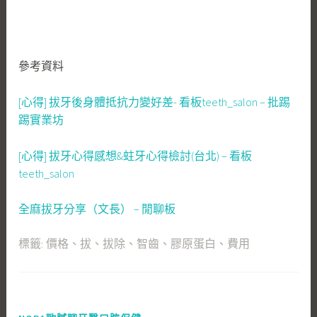
參考資料
[心得] 拔牙後身體抵抗力變好差- 看板teeth_salon – 批踢
踢實業坊
[心得] 拔牙心得感想&蛀牙心得檢討(台北) – 看板
teeth_salon
全麻拔牙分享（文長） – 閒聊板
標籤:
價格
、
拔
、
拔除
、
智齒
、
膠原蛋白
、
費用