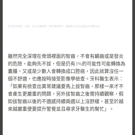
本文提供桃園、台南、台北牙醫彙整，資料僅供參考，建議多多比較且親自向牙醫洽詢。
雖然完全深埋在骨頭裡面的智齒，不會有齲齒或是發炎
的危險，能夠先不拔，但是仍有3%的可能性可能轉換為
囊腫，又或是少數人會轉換成口腔癌，因此就算沒任一
個不舒適，也應按時接受影像學檢查。牙科醫生表示：
「如果有檢查出異常建議要馬上拔智齒，那樣一來才不
會產生更嚴重的問題，另外拔智齒之後需持續觀察，假
如拔智齒以後的不適感持續兩週以上沒舒緩，甚至於越
來越嚴重便要提升警覺並且尋求牙醫生的幫忙」。