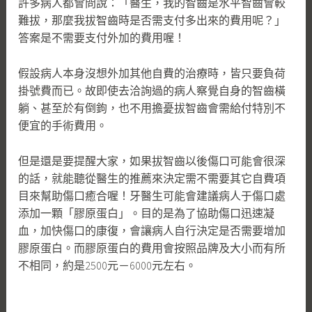
許多病人都會問說：「醫生，我的智齒是水平智齒會較
難拔，那麼我拔智齒時是否需支付多出來的費用呢？」
答案是不需要支付外加的費用喔！
假設病人本身沒想外加其他自費的治療時，皆只要負荷
掛號費而已。故即使去洽詢過的病人察覺自身的智齒橫
躺、甚至於有倒鉤，也不用擔憂拔智齒會需給付特別不
便宜的手術費用。
但是還是要提醒大家，如果拔智齒以後傷口可能會很深
的話，就能聽從醫生的推薦來決定需不需要其它自費項
目來幫助傷口癒合喔！牙醫生可能會建議病人于傷口處
添加一顆「膠原蛋白」。目的是為了協助傷口迅速凝
血，加快傷口的康復，會讓病人自行決定是否需要增加
膠原蛋白。而膠原蛋白的費用會按照品牌及大小而有所
不相同，約是2500元－6000元左右。