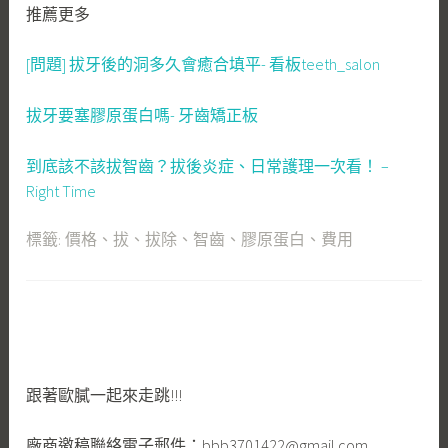
推薦更多
[問題] 拔牙後的洞多久會癒合填平- 看板teeth_salon
拔牙要塞膠原蛋白嗎- 牙齒矯正板
到底該不該拔智齒？拔後炎症、日常護理一次看！ –
Right Time
標籤:
價格
、
拔
、
拔除
、
智齒
、
膠原蛋白
、
費用
跟著歐膩一起來走跳!!!
廠商邀稿聯絡電子郵件：bbb3701422@gmail.com