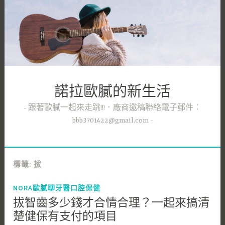
跳
至
主
要
內
容
諾拉歐膩的新生活
跟著歐膩一起來走跳!!!．廠商邀稿聯絡電子郵件：
bbb3701422@gmail.com
標籤:
拔
NORA歐膩聊牙醫口腔保健
拔智齒多少錢才合情合理？一起來搞清
楚健保有支付的項目