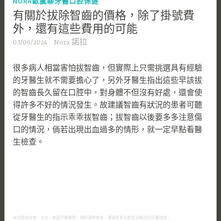
NORA歐膩聊牙醫口腔保健
有關於拔除智齒的價格，除了掛號費
外，還有這些費用的可能
03/06/2024
Nora 諾拉
很多病人相當害怕拔智齒，但實際上只需挑選具有經驗
的牙醫生就不需要擔心了，另外牙醫生指出這些早該拔
的智齒長久留在口腔中，對身體不但沒有好處，還會使
得許多不好的情況發生。故建議智齒有狀況的患者可聽
從牙醫生的指示乖乖拔智齒；拔智齒以後要多多注意傷
口的情況，倘若出現出血過多的情形，就一定早點看醫
生檢查。
本文提供台南、台北、桃園牙醫彙整，資料僅供參考，建議多多比較並且親自向牙醫諮詢。