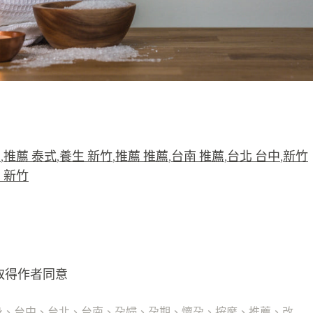
園
,
推薦 泰式
,
養生 新竹
,
推薦 推薦
,
台南 推薦
,
台北 台中
,
新竹
 新竹
取得作者同意
身
、
台中
、
台北
、
台南
、
孕婦
、
孕期
、
懷孕
、
按摩
、
推薦
、
改