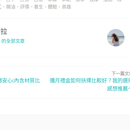
式
、
精油
、
評價
、
養生
、
體驗
、
高雄
諾拉
拉」的全部文章
下一篇文
適安心(內含材質比
彌月禮盒如何抉擇比較好？我的選
感想推薦