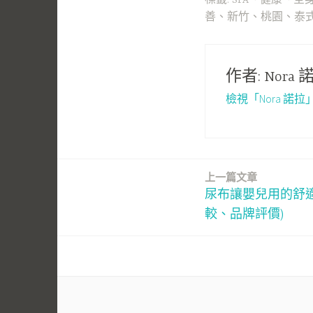
善
、
新竹
、
桃園
、
泰
作者:
Nora 
檢視「Nora 諾
上一篇文章
文
尿布讓嬰兒用的舒
章
較、品牌評價)
導
覽