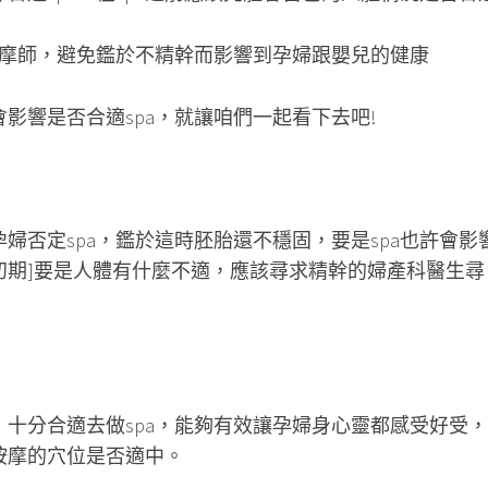
按摩師，避免鑑於不精幹而影響到孕婦跟嬰兒的健康
影響是否合適spa，就讓咱們一起看下去吧!
婦否定spa，鑑於這時胚胎還不穩固，要是spa也許會影
初期]要是人體有什麼不適，應該尋求精幹的婦產科醫生尋
，十分合適去做spa，能夠有效讓孕婦身心靈都感受好受，
按摩的穴位是否適中。