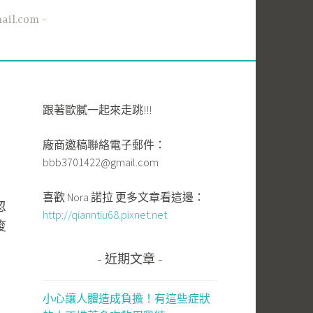
l.com
跟著歐膩一起來走跳!!!
廠商邀稿聯絡電子郵件：
bbb3701422@gmail.com
喜歡 Nora 諾拉 更多文章看這邊：
忽
http://qianntiu68.pixnet.net
痠
近期文章
小心讓人體造成負擔！有這些症狀