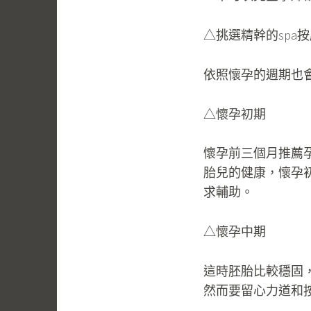
△挑選精幹的spa
依照懷孕的週期也會
△懷孕初期
懷孕前三個月推薦孕
胎兒的健康，懷孕
求輔助。
△懷孕中期
這時胚胎比較穩固
然而要留心力道和