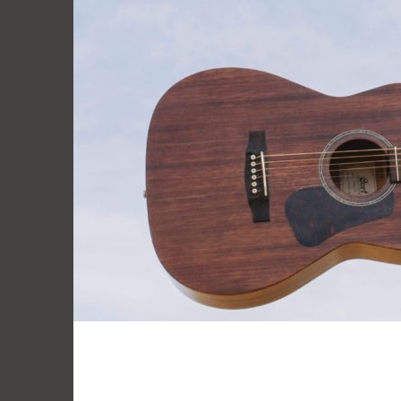
跳
至
主
要
內
容