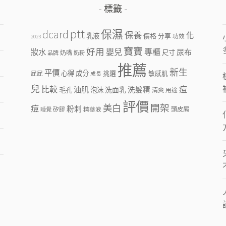
標籤
ptt
dcard
保濕
保養
化
乳液
價格
分享
功效
2023
寶寶
好用
嬰兒
專櫃
妝水
尿布
尺寸
奶嘴
品牌
奶粉
推薦
新生
平價
心得
成分
挑選
敏感肌
屁屁
成長
兒
比較
痘
油肌
洗面乳
洗髮精
毛孔
泡沫
清爽
用途
評價
美白
開架
痘
粉刺
矽膠
精華液
頭皮屑
睡覺