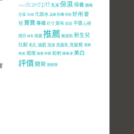
ptt
dcard
保濕
保養
乳液
價格
2023
好用
嬰
化妝水
分享
功效
奶嘴
品牌
奶粉
寶寶
兒
專櫃
尿布
平價
尺寸
心得
屁屁
推薦
新生兒
成分
挑選
敏感肌
成長
比較
油肌
洗面乳
洗髮精
毛孔
泡沫
清爽
美白
痘痘
粉刺
用途
矽膠
精華液
睡覺
評價
開架
頭皮屑
響