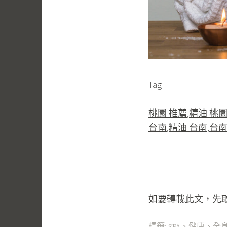
Tag
桃園 推薦
,
精油 桃
台南
,
精油 台南
,
台南
如要轉載此文，先
標籤:
SPA
、
健康
、
全