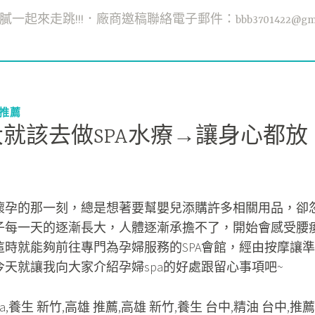
一起來走跳!!!．廠商邀稿聯絡電子郵件：bbb3701422@gmai
甲推薦
就該去做SPA水療→讓身心都放
懷孕的那一刻，總是想著要幫嬰兒添購許多相關用品，卻
子每一天的逐漸長大，人體逐漸承擔不了，開始會感受腰
這時就能夠前往專門為孕婦服務的SPA會館，經由按摩讓準
天就讓我向大家介紹孕婦spa的好處跟留心事項吧~