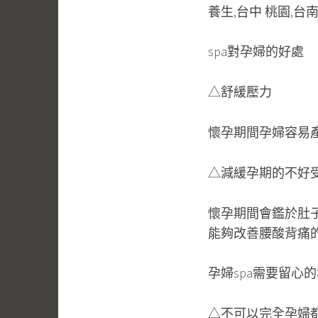
spa對孕婦的好處
△舒緩壓力
懷孕期間孕婦容易產
△減緩孕期的不好
懷孕期間會鑑於肚
能夠改善腰酸背痛
孕婦spa需要留心
△不可以完全孕婦都