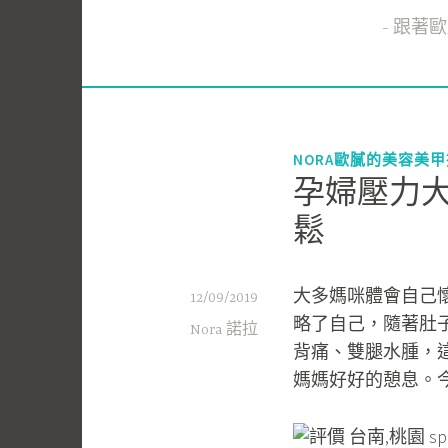
跟著歐膩
NORA歐膩的美容美
孕婦壓力大
鬆
大多媽咪體會自己
12/09/2019
略了自己，隨著肚
Nora 諾拉
背痛、雙腿水腫，
媽媽好好的憩息。今