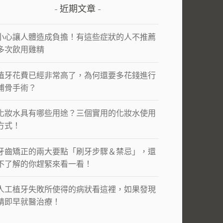
近期文章
小心讓人體造成負擔！有這些症狀的人不推薦
多次飲用雞精
植牙花費已經非常高了，為何還要多花錢進行
補骨手術？
化妝水具有哪些用途？三個實用的化妝水使用
方式！
牙齒矯正的兩大要點「刷牙步驟＆禁忌」，還
不了解的你趕緊來看一看！
人工植牙失敗所使得的病狀看這裡，如果發現
請即早就醫治療！